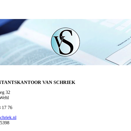
NTANTSKANTOOR
VAN SCHRIEK
eg 32
Wehl
8 17 76
chriek.nl
5398