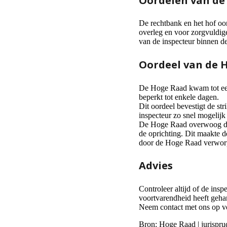
Oordelen van de
De rechtbank en het hof oor
overleg en voor zorgvuldig
van de inspecteur binnen d
Oordeel van de 
De Hoge Raad kwam tot een 
beperkt tot enkele dagen.
Dit oordeel bevestigt de str
inspecteur zo snel mogelijk
De Hoge Raad overwoog dat 
de oprichting. Dit maakte d
door de Hoge Raad verworp
Advies
Controleer altijd of de ins
voortvarendheid heeft geha
Neem contact met ons op vo
Bron: Hoge Raad | jurisp