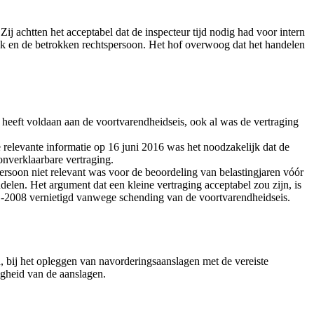
j achtten het acceptabel dat de inspecteur tijd nodig had voor intern
aak en de betrokken rechtspersoon. Het hof overwoog dat het handelen
eeft voldaan aan de voortvarendheidseis, ook al was de vertraging
te relevante informatie op 16 juni 2016 was het noodzakelijk dat de
onverklaarbare vertraging.
rsoon niet relevant was voor de beoordeling van belastingjaren vóór
delen. Het argument dat een kleine vertraging acceptabel zou zijn, is
-2008 vernietigd vanwege schending van de voortvarendheidseis.
n, bij het opleggen van navorderingsaanslagen met de vereiste
gheid van de aanslagen.