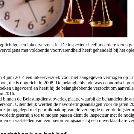
gplichtige een inkeerverzoek in. De inspecteur heeft meerdere keren ge
 vervolgens met voldoende voortvarendheid heeft gehandeld bij het opl
 4 juni 2014 een inkeerverzoek voor niet-aangegeven vermogen op L
soon, die is opgericht in 2008. De belanghebbende was economisch gerec
oeken uitgevoerd en heeft hij de belanghebbende verzocht om aanvullen
ni 2016.
binnen de Belastingdienst overleg plaats, waarbij de behandelende am
persoon. Uiteindelijk werden de navorderingsaanslagen voor de jaren 
n zijn opgelegd met gebruikmaking van de verlengde navorderingsterm
orderingstermijn toe te mogen passen dient de inspecteur met de nodig
eiden en vaststellen van een navorderingsaanslag een onverklaarbare v