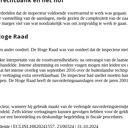
 rechtbank en het hof
deelden dat de inspecteur voldoende voortvarend te werk was gegaan. Zi
e vaststelling van de aanslagen, mede gezien de complexiteit van de z
e marges viel van wat noodzakelijk was om zorgvuldig te werk te gaan.
Hoge Raad
ander oordeel. De Hoge Raad was van oordeel dat de inspecteur niet h
ikte interpretatie van de voortvarendheidseis: na ontvangst van de laats
 handelde. Interne afstemming en verdere vragen mogen niet leiden tot 
het interne overleg van september 2016 over de buitenlandse rechtspe
e vertraging extra onverklaarbaar. De inspecteur had sneller moeten han
en. De Hoge Raad heeft de navorderingsaanslagen over de jaren 2001
pecteur, wanneer hij gebruik maakt van de verlengde navorderingstermij
ndeld. Zelfs kleine vertragingen kunnen gevolgen hebben voor de geldi
or een beoordeling en deskundige begeleiding in fiscale procedures.
rudentie | ECLINLHR20241557, 23/00324 | 31-10-2024